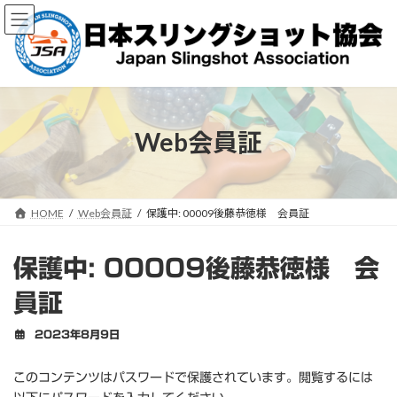
コ
ナ
ン
ビ
テ
ゲ
ン
ー
ツ
シ
へ
ョ
ス
ン
キ
に
Web会員証
ッ
移
プ
動
HOME
Web会員証
保護中: 00009後藤恭徳様 会員証
保護中: 00009後藤恭徳様 会
員証
2023年8月9日
このコンテンツはパスワードで保護されています。閲覧するには