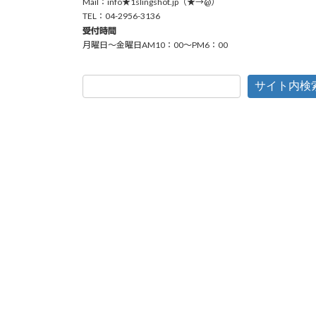
Mail：info★1slingshot.jp（★→@）
TEL：04-2956-3136
受付時間
月曜日〜金曜日AM10：00〜PM6：00
サイト内検