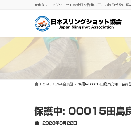
コ
ナ
安全なスリングショットの使用を啓発し正しい技術普及に努
ン
ビ
テ
ゲ
ン
ー
ツ
シ
へ
ョ
ス
ン
キ
に
ッ
移
プ
動
HOME
Web会員証
保護中: 00015田島良充様 会員
保護中: 00015田
2023年8月22日