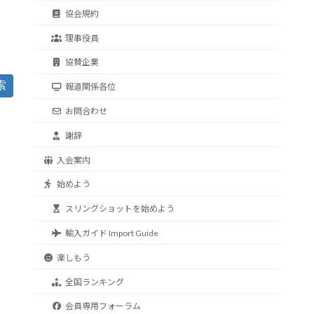
協会規約
理事役員
協賛企業
索
報道関係各位
お問合わせ
謝辞
入会案内
始めよう
スリングショットを始めよう
輸入ガイド Import Guide
楽しもう
全国ランキング
会員専用フォーラム