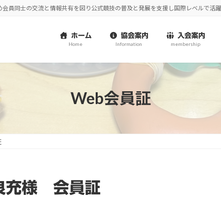
め会員同士の交流と情報共有を図り公式競技の普及と発展を支援し国際レベルで活
ホーム
協会案内
入会案内
Home
Information
membership
Web会員証
証
島良充様 会員証