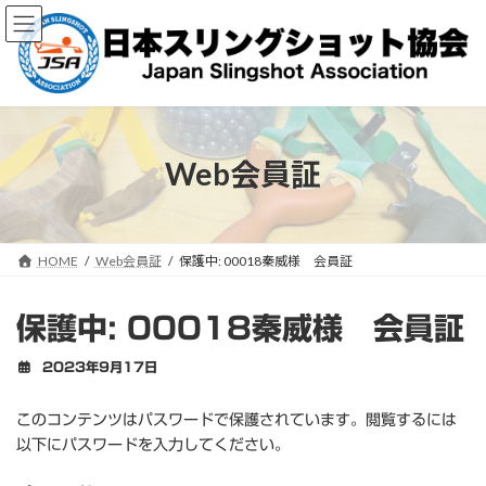
コ
ナ
ン
ビ
テ
ゲ
ン
ー
ツ
シ
へ
ョ
ス
ン
キ
に
Web会員証
ッ
移
プ
動
HOME
Web会員証
保護中: 00018秦威様 会員証
保護中: 00018秦威様 会員証
2023年9月17日
このコンテンツはパスワードで保護されています。閲覧するには
以下にパスワードを入力してください。