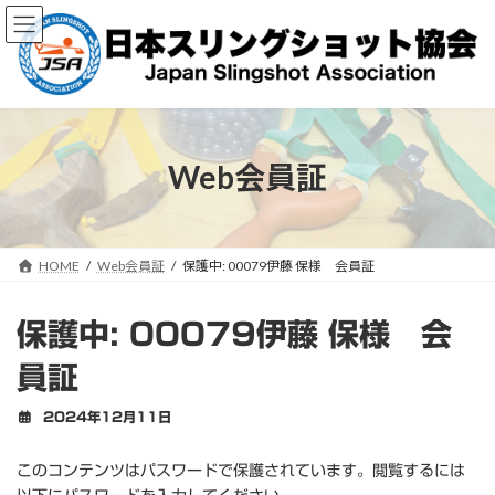
コ
ナ
ン
ビ
テ
ゲ
ン
ー
ツ
シ
へ
ョ
ス
ン
キ
に
Web会員証
ッ
移
プ
動
HOME
Web会員証
保護中: 00079伊藤 保様 会員証
保護中: 00079伊藤 保様 会
員証
2024年12月11日
このコンテンツはパスワードで保護されています。閲覧するには