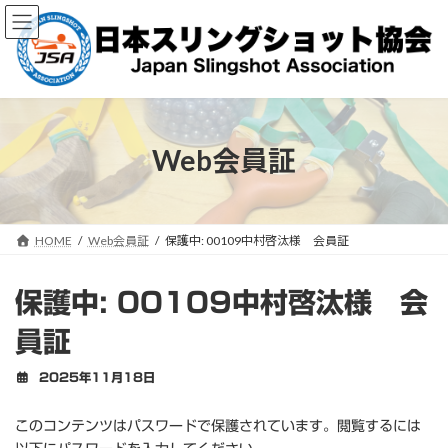
コ
ナ
ン
ビ
テ
ゲ
ン
ー
ツ
シ
へ
ョ
ス
ン
キ
に
Web会員証
ッ
移
プ
動
HOME
Web会員証
保護中: 00109中村啓汰様 会員証
保護中: 00109中村啓汰様 会
員証
2025年11月18日
このコンテンツはパスワードで保護されています。閲覧するには