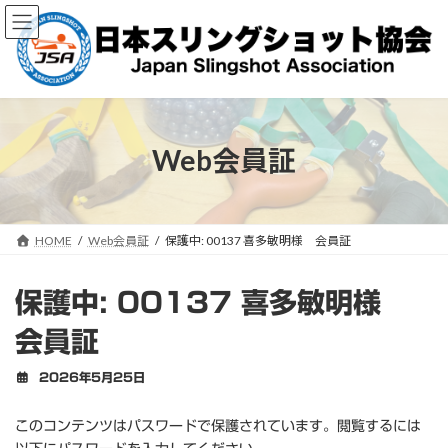
コ
ナ
ン
ビ
テ
ゲ
ン
ー
ツ
シ
へ
ョ
ス
ン
キ
に
Web会員証
ッ
移
プ
動
HOME
Web会員証
保護中: 00137 喜多敏明様 会員証
保護中: 00137 喜多敏明様
会員証
2026年5月25日
このコンテンツはパスワードで保護されています。閲覧するには