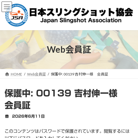
コ
ナ
ン
ビ
テ
ゲ
ン
ー
ツ
シ
へ
ョ
ス
ン
キ
に
Web会員証
ッ
移
プ
動
HOME
Web会員証
保護中: 00139 吉村伸一様 会員証
保護中: 00139 吉村伸一様
会員証
2026年6月11日
このコンテンツはパスワードで保護されています。閲覧するには