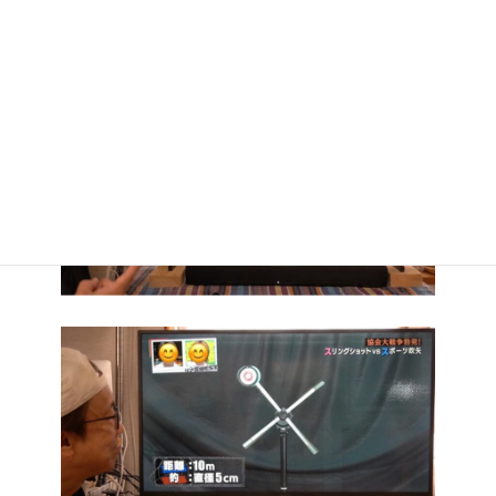
対決：１戦目（動く的を撃ち抜け）